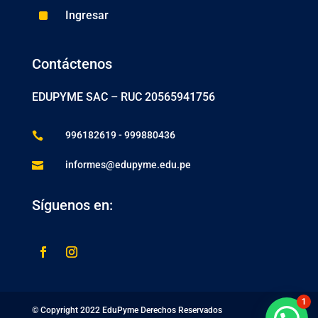
^
Ingresar
Contáctenos
EDUPYME SAC –
RUC 20565941756
996182619 - 999880436

informes@edupyme.edu.pe

Síguenos en:
1
© Copyright 2022 EduPyme Derechos Reservados