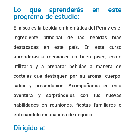
o
p
n
g
m
tir
Lo que aprenderás en este
programa de estudio:
o
p
er
k
El pisco es la bebida emblemática del Perú y es el
ingrediente principal de las bebidas más
destacadas en este país. En este curso
aprenderás a reconocer un buen pisco, cómo
utilizarlo y a preparar bebidas a manera de
cocteles que destaquen por su aroma, cuerpo,
sabor y presentación. Acompáñanos en esta
aventura y sorpréndelos con tus nuevas
habilidades en reuniones, fiestas familiares o
enfocándolo en una idea de negocio.
Dirigido a: