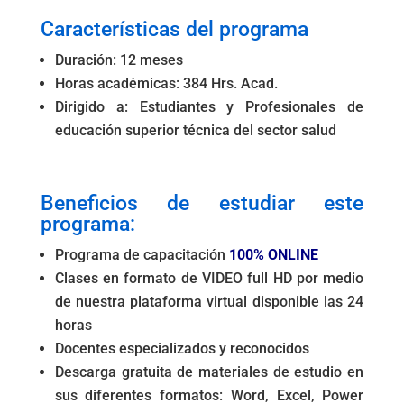
o
p
n
g
m
tir
Características del programa
o
p
er
Duración: 12 meses
k
Horas académicas: 384 Hrs. Acad.
Dirigido a: Estudiantes y Profesionales de
educación superior técnica del sector salud
.
Beneficios de estudiar este
programa:
Programa de capacitación
100% ONLINE
Clases en formato de VIDEO full HD por medio
de nuestra plataforma virtual disponible las 24
horas
Docentes especializados y reconocidos
Descarga gratuita de materiales de estudio en
sus diferentes formatos: Word, Excel, Power