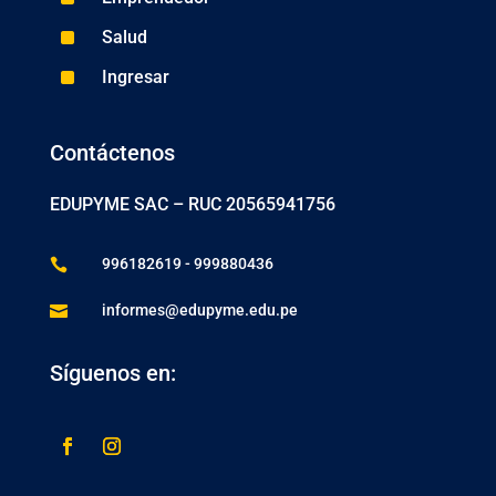
^
Salud
^
Ingresar
Contáctenos
EDUPYME SAC –
RUC 20565941756
996182619 - 999880436

informes@edupyme.edu.pe

Síguenos en: