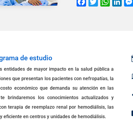
F
T
W
Li
a
wi
h
n
c
tt
at
k
e
er
s
e
b
A
dI
o
p
n
o
p
ograma de estudio
k
s entidades de mayor impacto en la salud pública a
ciones que presentan los pacientes con nefropatías, la
to costo económico que demanda su atención en las
 te brindaremos los conocimientos actualizados y
con terapia de reemplazo renal por hemodiálisis, las
 eficiente en centros y unidades de hemodiálisis.