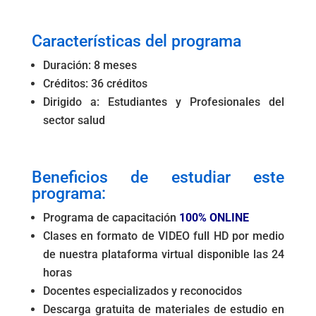
b
A
dI
n
a
ar
o
p
n
g
m
tir
Características del programa
o
p
er
Duración: 8 meses
k
Créditos: 36 créditos
Dirigido a: Estudiantes y Profesionales del
sector salud
.
Beneficios de estudiar este
programa:
Programa de capacitación
100% ONLINE
Clases en formato de VIDEO full HD por medio
de nuestra plataforma virtual disponible las 24
horas
Docentes especializados y reconocidos
Descarga gratuita de materiales de estudio en