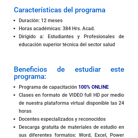
o
p
n
g
m
tir
Características del programa
o
p
er
Duración: 12 meses
k
Horas académicas: 384 Hrs. Acad.
Dirigido a: Estudiantes y Profesionales de
educación superior técnica del sector salud
.
Beneficios de estudiar este
programa:
Programa de capacitación
100% ONLINE
Clases en formato de VIDEO full HD por medio
de nuestra plataforma virtual disponible las 24
horas
Docentes especializados y reconocidos
Descarga gratuita de materiales de estudio en
sus diferentes formatos: Word, Excel, Power