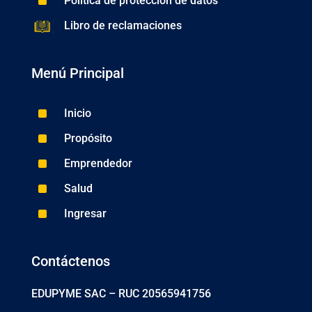
^
Política de protección de datos
Libro de reclamaciones
Menú Principal
^
Inicio
^
Propósito
^
Emprendedor
^
Salud
^
Ingresar
Contáctenos
EDUPYME SAC –
RUC 20565941756