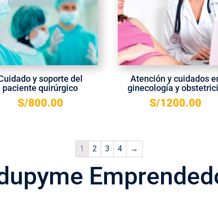
Cuidado y soporte del
Atención y cuidados e
paciente quirúrgico
ginecología y obstetric
S/
800.00
S/
1200.00
1
2
3
4
→
dupyme Emprended