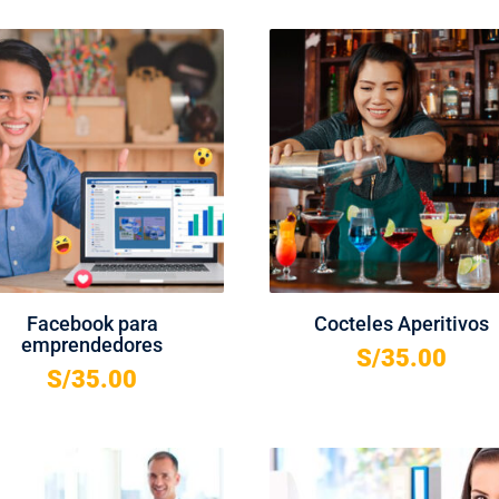
Facebook para
Cocteles Aperitivos
emprendedores
S/
35.00
S/
35.00