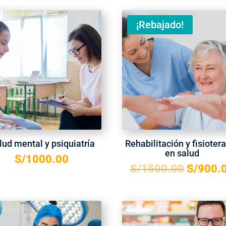
¡Rebajado!
lud mental y psiquiatría
Rehabilitación y fisioter
en salud
S/
1000.00
S/
1500.00
S/
900.