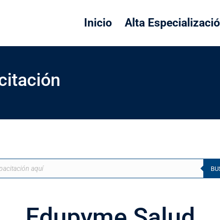
Inicio
Alta Especializaci
citación
BU
Edupyme Salud