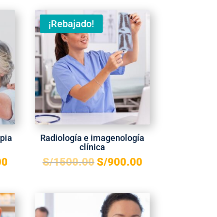
¡Rebajado!
apia
Radiología e imagenología
clínica
00
S/
1500.00
S/
900.00