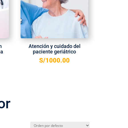
n
Atención y cuidado del
ia
paciente geriátrico
S/
1000.00
or